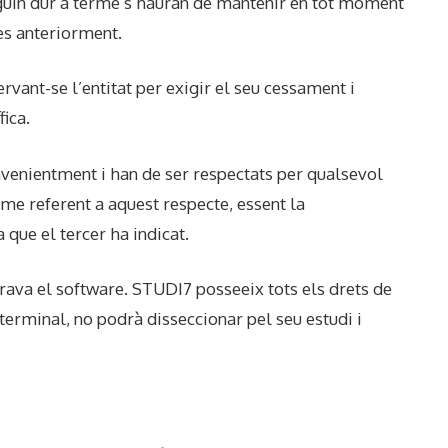
uguin dur a terme s’hauran de mantenir en tot moment
des anteriorment.
vant-se l’entitat per exigir el seu cessament i
ica.
nvenientment i han de ser respectats per qualsevol
me referent a aquest respecte, essent la
 que el tercer ha indicat.
 grava el software. STUDI7 posseeix tots els drets de
u terminal, no podrà disseccionar pel seu estudi i