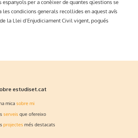
ls espanyols per a conèixer de quantes qüestions se
 a les condicions generals recollides en aquest avís
e la Llei d’Enjudiciament Civil vigent, pogués
obre estudiset.cat
na mica
sobre mi
ls
serveis
que ofereixo
ls
projectes
més destacats