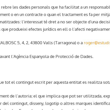
 a rebre les dades personals que ha facilitat a un responsa
timent o en un contracte o quan el tractament es fa per mit
matitzades: l’interessat té dret a no ser objecte d’una dec
 que produeixi efectes jurídics en ell o l’afecti negativamen
ALBOSC 5, 4, 2, 43800 Valls (Tarragona) o a
roger@estudis
avant l’Agència Espanyola de Protecció de Dades.
tot el contingut escrit per aquesta entitat es realitza sot
ent de l’autoria; el que implica que pot ser utilitzada, exp
 del contingut, disseny, logotip o altres marques identific