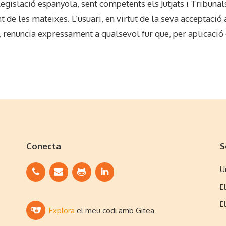
egislació espanyola, sent competents els Jutjats i Tribuna
t de les mateixes. L’usuari, en virtut de la seva acceptació
 renuncia expressament a qualsevol fur que, per aplicació d
Conecta
S
U
E
E
Explora
el meu codi amb Gitea