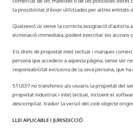
comercial de les mateixes o de les possibles obres 
la possibilitat d’ésser utilitzades per altres entitat
Qualsevol ús sense la correcta assignació d’autoria a
eliminació immediata, podent exercitar les accions q
Els drets de propietat intel·lectual i marques comer
persona que accedeixi a aquesta pàgina, sense ser res
responsabilitat exclusiva de la seva persona, que ha d
STUDI7 no transfereix als usuaris la propietat del seu
propietat industrial i intel·lectual, incloent el softw
descompilar, traduir la versió del codi objecte origin
LLEI APLICABLE I JURISDICCIÓ