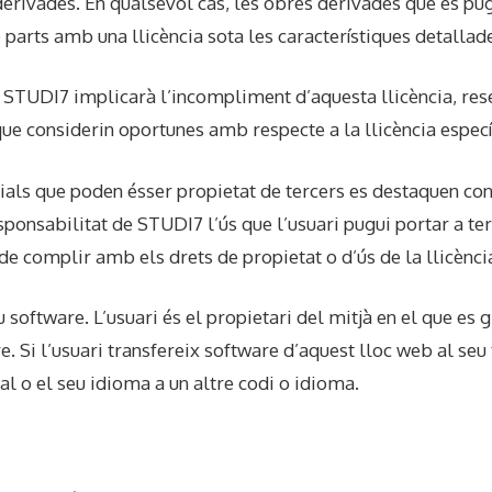
derivades. En qualsevol cas, les obres derivades que es p
s o parts amb una llicència sota les característiques detalla
 STUDI7 implicarà l’incompliment d’aquesta llicència, reser
ue considerin oportunes amb respecte a la llicència específ
cials que poden ésser propietat de tercers es destaquen co
ponsabilitat de STUDI7 l’ús que l’usuari pugui portar a ter
e complir amb els drets de propietat o d’ús de la llicència
 software. L’usuari és el propietari del mitjà en el que es
are. Si l’usuari transfereix software d’aquest lloc web al se
al o el seu idioma a un altre codi o idioma.