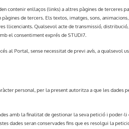
en contenir enllaços (links) a altres pàgines de terceres pa
 pàgines de tercers. Els textos, imatges, sons, animacions,
es llicenciants. Qualsevol acte de transmissió, distribuc
 amb el consentiment exprés de STUDI7.
cés al Portal, sense necessitat de previ avís, a qualsevol u
ràcter personal, per la present autoritza a que les dades pe
es amb la finalitat de gestionar la seva petició i poder-li 
tes dades seran conservades fins que es resolgui la petició