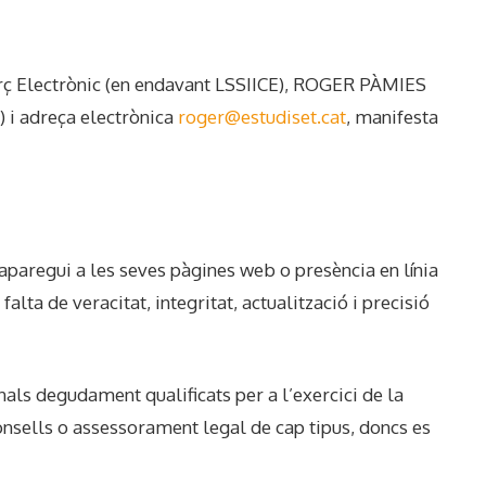
merç Electrònic (en endavant LSSIICE), ROGER PÀMIES
 i adreça electrònica
roger@estudiset.cat
, manifesta
 aparegui a les seves pàgines web o presència en línia
lta de veracitat, integritat, actualització i precisió
als degudament qualificats per a l’exercici de la
consells o assessorament legal de cap tipus, doncs es