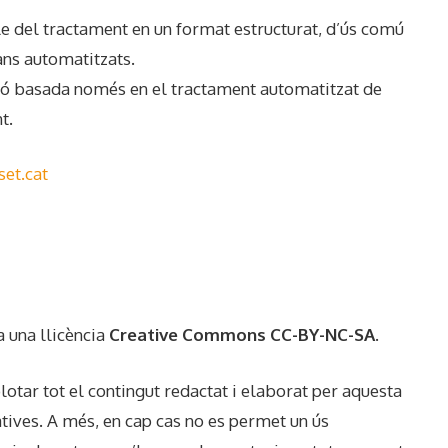
ble del tractament en un format estructurat, d’ús comú
jans automatitzats.
isió basada només en el tractament automatitzat de
t.
et.cat
a una llicència
Creative Commons CC-BY-NC-SA
.
lotar tot el contingut redactat i elaborat per aquesta
atives. A més, en cap cas no es permet un ús