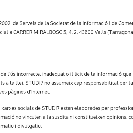
/2002, de Serveis de la Societat de la Informació i de Co
ial a CARRER MIRALBOSC 5, 4, 2, 43800 Valls (Tarragona)
 l’ús incorrecte, inadequat o il·lícit de la informació que
s a la llei, STUDI7 no assumeix cap responsabilitat per la fa
ves pàgines d’Internet.
 i xarxes socials de STUDI7 estan elaborades per profession
ormació no vinculen a la susdita ni constitueixen opinions, 
matiu i divulgatiu.